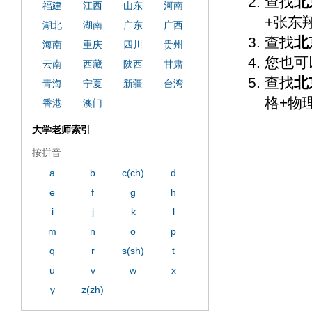
查找
北
福建
江西
山东
河南
+张东
湖北
湖南
广东
广西
查找
北
海南
重庆
四川
贵州
您也可
云南
西藏
陕西
甘肃
查找
北
青海
宁夏
新疆
台湾
格+物
香港
澳门
大学老师索引
按拼音
a
b
c(ch)
d
e
f
g
h
i
j
k
l
m
n
o
p
q
r
s(sh)
t
u
v
w
x
y
z(zh)