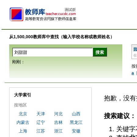
从1,500,000教师库中查找（输入学校名称或教师姓名）
我
在
刚刚：
按
a
大学索引
抱歉，没有
按地区
北京
天津
河北
山西
搜索建议：
内蒙古
辽宁
吉林
黑龙江
关键字
上海
江苏
浙江
安徽