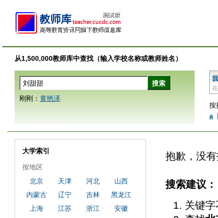
从1,500,000教师库中查找（输入学校名称或教师姓名）
我
在
刚刚：
黄艳泽
按
a
大学索引
抱歉，没有
按地区
北京
天津
河北
山西
搜索建议：
内蒙古
辽宁
吉林
黑龙江
关键字
上海
江苏
浙江
安徽