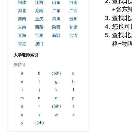
查找
北
福建
江西
山东
河南
+张东
湖北
湖南
广东
广西
查找
北
海南
重庆
四川
贵州
您也可
云南
西藏
陕西
甘肃
查找
北
青海
宁夏
新疆
台湾
格+物
香港
澳门
大学老师索引
按拼音
a
b
c(ch)
d
e
f
g
h
i
j
k
l
m
n
o
p
q
r
s(sh)
t
u
v
w
x
y
z(zh)