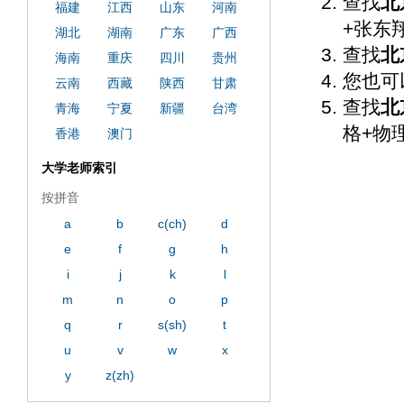
查找
北
福建
江西
山东
河南
+张东
湖北
湖南
广东
广西
查找
北
海南
重庆
四川
贵州
您也可
云南
西藏
陕西
甘肃
查找
北
青海
宁夏
新疆
台湾
格+物
香港
澳门
大学老师索引
按拼音
a
b
c(ch)
d
e
f
g
h
i
j
k
l
m
n
o
p
q
r
s(sh)
t
u
v
w
x
y
z(zh)