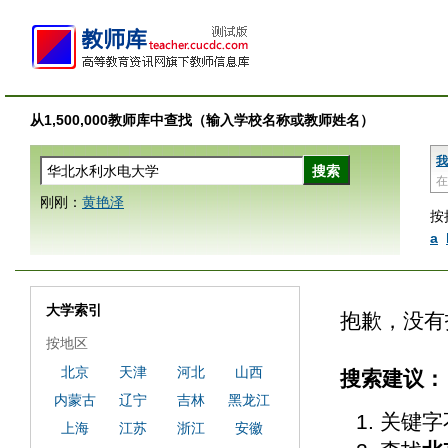
从1,500,000教师库中查找（输入学校名称或教师姓名）
我
在
刚刚：
黄艳泽
按
a
大学索引
抱歉，没有
按地区
北京
天津
河北
山西
搜索建议：
内蒙古
辽宁
吉林
黑龙江
关键字
上海
江苏
浙江
安徽