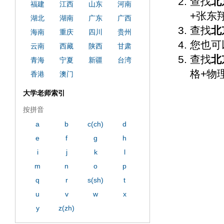
查找
北
福建
江西
山东
河南
+张东
湖北
湖南
广东
广西
查找
北
海南
重庆
四川
贵州
您也可
云南
西藏
陕西
甘肃
查找
北
青海
宁夏
新疆
台湾
格+物
香港
澳门
大学老师索引
按拼音
a
b
c(ch)
d
e
f
g
h
i
j
k
l
m
n
o
p
q
r
s(sh)
t
u
v
w
x
y
z(zh)