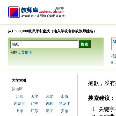
从1,500,000教师库中查找（输入学校名称或教师姓名）
我
在
刚刚：
黄艳泽
按
a
大学索引
抱歉，没有
按地区
北京
天津
河北
山西
搜索建议：
内蒙古
辽宁
吉林
黑龙江
关键字
上海
江苏
浙江
安徽