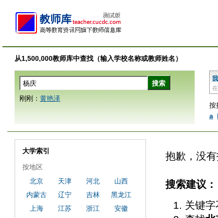
从1,500,000教师库中查找（输入学校名称或教师姓名）
我
在
刚刚：
黄艳泽
按
a
大学索引
抱歉，没有
按地区
北京
天津
河北
山西
搜索建议：
内蒙古
辽宁
吉林
黑龙江
关键字
上海
江苏
浙江
安徽