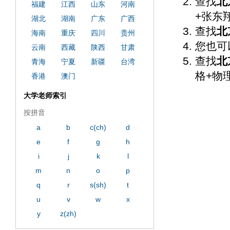
查找
北
福建
江西
山东
河南
+张东
湖北
湖南
广东
广西
查找
北
海南
重庆
四川
贵州
您也可
云南
西藏
陕西
甘肃
查找
北
青海
宁夏
新疆
台湾
格+物
香港
澳门
大学老师索引
按拼音
a
b
c(ch)
d
e
f
g
h
i
j
k
l
m
n
o
p
q
r
s(sh)
t
u
v
w
x
y
z(zh)