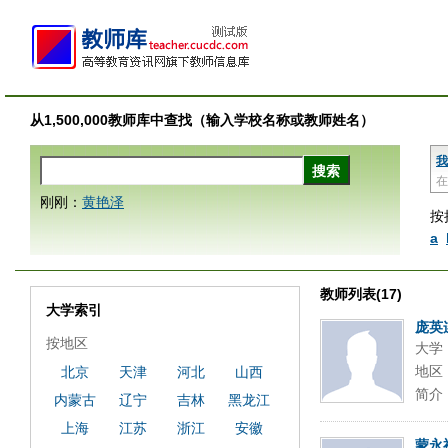
从1,500,000教师库中查找（输入学校名称或教师姓名）
我
在
刚刚：
黄艳泽
按
a
教师列表(17)
大学索引
庞英
按地区
大学
地区
北京
天津
河北
山西
简介
内蒙古
辽宁
吉林
黑龙江
上海
江苏
浙江
安徽
蒙永