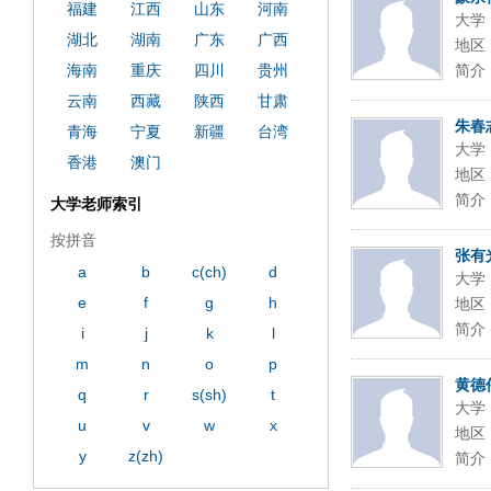
福建
江西
山东
河南
大学
湖北
湖南
广东
广西
地区
海南
重庆
四川
贵州
简介
云南
西藏
陕西
甘肃
朱春
青海
宁夏
新疆
台湾
大学
香港
澳门
地区
简介
大学老师索引
按拼音
张有
a
b
c(ch)
d
大学
e
f
g
h
地区
简介
i
j
k
l
m
n
o
p
黄德
q
r
s(sh)
t
大学
u
v
w
x
地区
y
z(zh)
简介