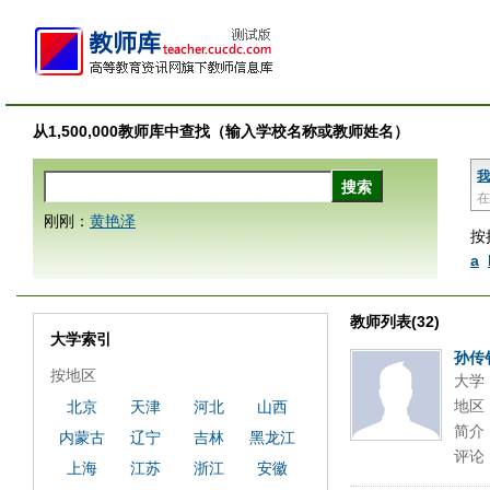
从1,500,000教师库中查找（输入学校名称或教师姓名）
我
在
刚刚：
黄艳泽
按
a
教师列表(32)
大学索引
孙传
按地区
大学
地区
北京
天津
河北
山西
简介
内蒙古
辽宁
吉林
黑龙江
评论
上海
江苏
浙江
安徽