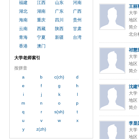
福建
江西
山东
河南
王丽
湖北
湖南
广东
广西
大学
海南
重庆
四川
贵州
地区
简介
云南
西藏
陕西
甘肃
北分校
青海
宁夏
新疆
台湾
香港
澳门
祁慧
大学
大学老师索引
地区
按拼音
简介
a
b
c(ch)
d
e
f
g
h
沈建
大学
i
j
k
l
地区
m
n
o
p
简介
q
r
s(sh)
t
u
v
w
x
李显
y
z(zh)
大学
地区