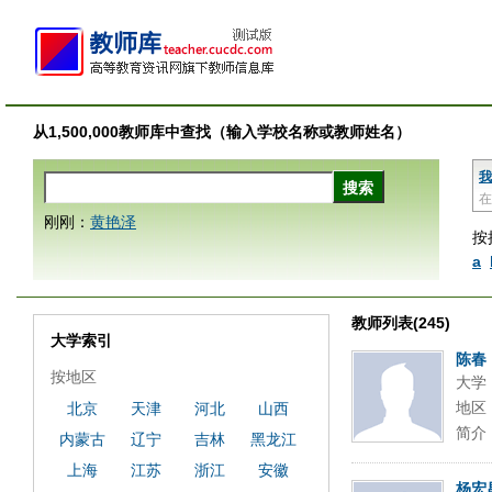
从1,500,000教师库中查找（输入学校名称或教师姓名）
我
在
刚刚：
黄艳泽
按
a
教师列表(245)
大学索引
陈春
按地区
大学
地区
北京
天津
河北
山西
简介
内蒙古
辽宁
吉林
黑龙江
上海
江苏
浙江
安徽
杨宏