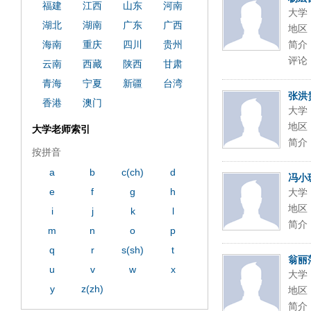
福建
江西
山东
河南
大学
湖北
湖南
广东
广西
地区
海南
重庆
四川
贵州
简介
评论
云南
西藏
陕西
甘肃
青海
宁夏
新疆
台湾
张洪
香港
澳门
大学
地区
大学老师索引
简介
按拼音
a
b
c(ch)
d
冯小
e
f
g
h
大学
地区
i
j
k
l
简介
m
n
o
p
q
r
s(sh)
t
翁丽
u
v
w
x
大学
y
z(zh)
地区
简介