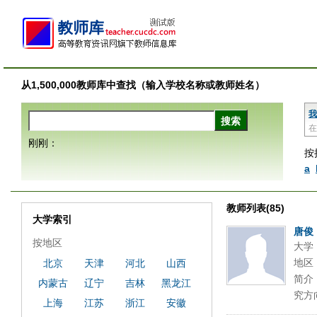
从1,500,000教师库中查找（输入学校名称或教师姓名）
我
在
刚刚：
按
a
教师列表(85)
大学索引
唐俊
按地区
大学
地区
北京
天津
河北
山西
简介
内蒙古
辽宁
吉林
黑龙江
究方
上海
江苏
浙江
安徽