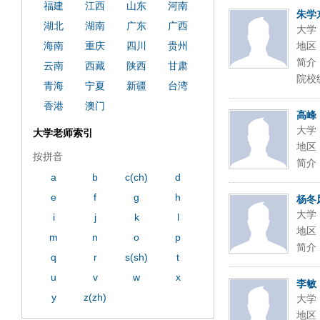
福建
江西
山东
河南
朱学
湖北
湖南
广东
广西
大学
海南
重庆
四川
贵州
地区
简介
云南
西藏
陕西
甘肃
院校
青海
宁夏
新疆
台湾
香港
澳门
高峰
大学
大学老师索引
地区
按拼音
简介
a
b
c(ch)
d
e
f
g
h
杨冬
大学
i
j
k
l
地区
m
n
o
p
简介
q
r
s(sh)
t
u
v
w
x
李敏
y
z(zh)
大学
地区