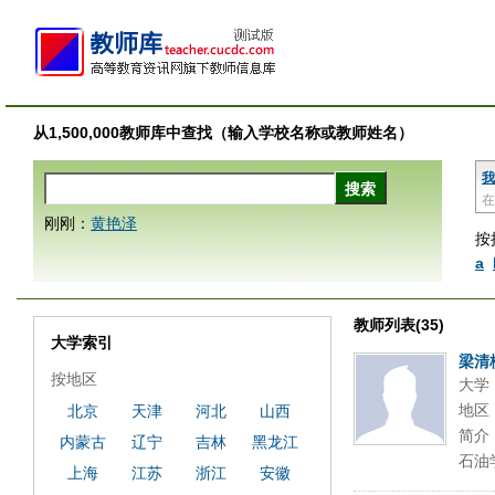
从1,500,000教师库中查找（输入学校名称或教师姓名）
我
在
刚刚：
黄艳泽
按
a
教师列表(35)
大学索引
梁清
按地区
大学
地区
北京
天津
河北
山西
简介：
内蒙古
辽宁
吉林
黑龙江
石油
上海
江苏
浙江
安徽