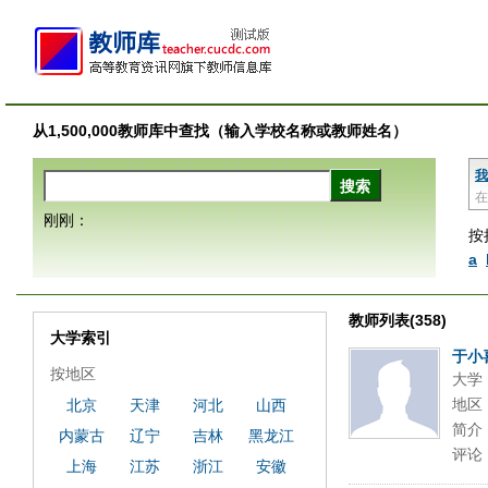
从1,500,000教师库中查找（输入学校名称或教师姓名）
我
在
刚刚：
按
a
教师列表(358)
大学索引
于小
按地区
大学
地区
北京
天津
河北
山西
简介
内蒙古
辽宁
吉林
黑龙江
评论
上海
江苏
浙江
安徽