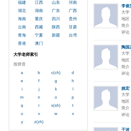
福建
江西
山东
河南
李俊
湖北
湖南
广东
广西
大学
海南
重庆
四川
贵州
地区
简介
云南
西藏
陕西
甘肃
评论
青海
宁夏
新疆
台湾
香港
澳门
陶国
大学
大学老师索引
地区
按拼音
简介
a
b
c(ch)
d
评论
e
f
g
h
姚宏
i
j
k
l
大学
m
n
o
p
地区
q
r
s(sh)
t
简介
u
v
w
x
评论
y
z(zh)
于波