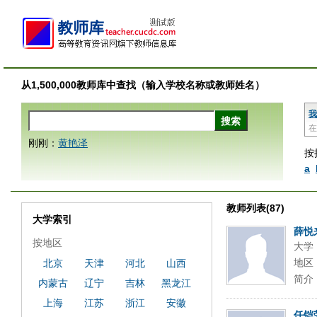
从1,500,000教师库中查找（输入学校名称或教师姓名）
我
在
刚刚：
黄艳泽
按
a
教师列表(87)
大学索引
薛悦
按地区
大学
地区
北京
天津
河北
山西
简介
内蒙古
辽宁
吉林
黑龙江
上海
江苏
浙江
安徽
任铠