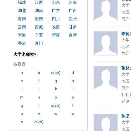
福建
江西
山东
河南
大学
湖北
湖南
广东
广西
地区
海南
重庆
四川
贵州
简介
云南
西藏
陕西
甘肃
陈荷
青海
宁夏
新疆
台湾
大学
香港
澳门
地区
简介
大学老师索引
按拼音
张林
a
b
c(ch)
d
大学
e
f
g
h
地区
简介
i
j
k
l
社社
m
n
o
p
评论
q
r
s(sh)
t
u
v
w
x
陈坚
y
z(zh)
大学
地区