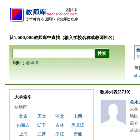
从1,500,000教师库中查找（输入学校名称或教师姓名）
我
在
刚刚：
黄艳泽
按
a
教师列表(3710)
大学索引
关永
按地区
大学
地区
北京
天津
河北
山西
简介
内蒙古
辽宁
吉林
黑龙江
从事
上海
江苏
浙江
安徽