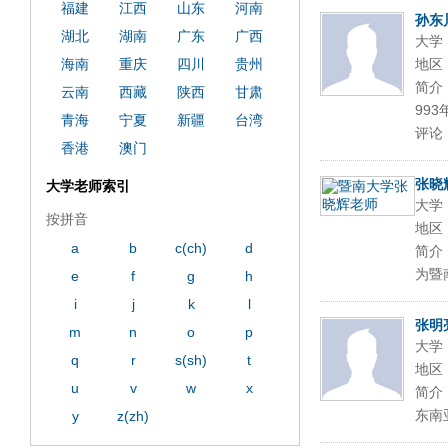
福建
江西
山东
河南
孙东
湖北
湖南
广东
广西
大学
海南
重庆
四川
贵州
地区
简介
云南
西藏
陕西
甘肃
993
青海
宁夏
新疆
台湾
评论
香港
澳门
张晓
大学老师索引
大学
按拼音
地区
a
b
c(ch)
d
简介
为暨
e
f
g
h
i
j
k
l
张明
m
n
o
p
大学
q
r
s(sh)
t
地区
u
v
w
x
简介
东南
y
z(zh)