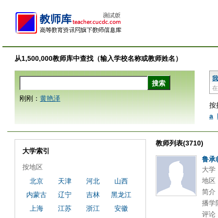
从1,500,000教师库中查找（输入学校名称或教师姓名）
我
在
刚刚：
黄艳泽
按
a
教师列表(3710)
大学索引
鲁承
按地区
大学
地区
北京
天津
河北
山西
简介
内蒙古
辽宁
吉林
黑龙江
播学
上海
江苏
浙江
安徽
评论