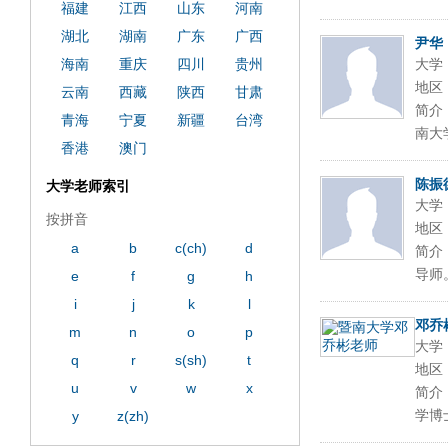
福建
江西
山东
河南
湖北
湖南
广东
广西
尹华
海南
重庆
四川
贵州
大学
地区
云南
西藏
陕西
甘肃
简介
青海
宁夏
新疆
台湾
南大
香港
澳门
陈振
大学老师索引
大学
按拼音
地区
a
b
c(ch)
d
简介
导师
e
f
g
h
i
j
k
l
邓乔
m
n
o
p
大学
q
r
s(sh)
t
地区
u
v
w
x
简介
学博
y
z(zh)