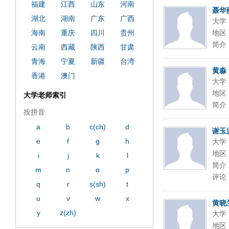
福建
江西
山东
河南
聂华
湖北
湖南
广东
广西
大学
海南
重庆
四川
贵州
地区
简介
云南
西藏
陕西
甘肃
青海
宁夏
新疆
台湾
黄淼
香港
澳门
大学
地区
大学老师索引
简介
按拼音
a
b
c(ch)
d
谢玉
e
f
g
h
大学
地区
i
j
k
l
简介
m
n
o
p
评论
q
r
s(sh)
t
u
v
w
x
黄晓
y
z(zh)
大学
地区