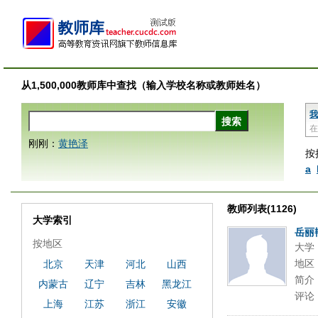
从1,500,000教师库中查找（输入学校名称或教师姓名）
我
在
刚刚：
黄艳泽
按
a
教师列表(1126)
大学索引
岳丽
按地区
大学
地区
北京
天津
河北
山西
简介
内蒙古
辽宁
吉林
黑龙江
评论
上海
江苏
浙江
安徽