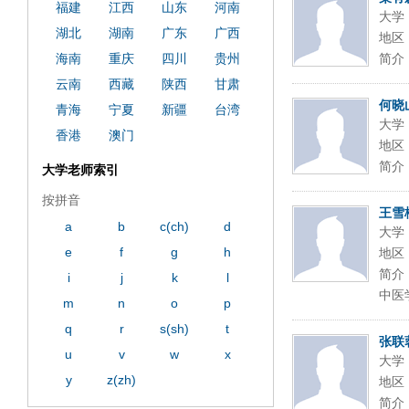
福建
江西
山东
河南
大学
湖北
湖南
广东
广西
地区
海南
重庆
四川
贵州
简介
云南
西藏
陕西
甘肃
何晓
青海
宁夏
新疆
台湾
大学
香港
澳门
地区
简介
大学老师索引
按拼音
王雪
a
b
c(ch)
d
大学
e
f
g
h
地区
简介
i
j
k
l
中医
m
n
o
p
q
r
s(sh)
t
张联
u
v
w
x
大学
y
z(zh)
地区
简介