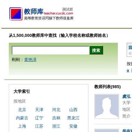
从1,500,000教师库中查找（输入学校名称或教师姓名）
我
在
刚刚：
黄艳泽
按
a
教师列表(985)
大学索引
虞泓
按地区
大学
地区
北京
天津
河北
山西
简介
内蒙古
辽宁
吉林
黑龙江
上海
江苏
浙江
安徽
柴有