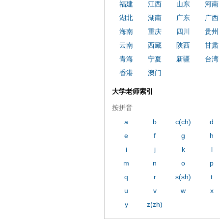
福建
江西
山东
河南
湖北
湖南
广东
广西
海南
重庆
四川
贵州
云南
西藏
陕西
甘肃
青海
宁夏
新疆
台湾
香港
澳门
大学老师索引
按拼音
a
b
c(ch)
d
e
f
g
h
i
j
k
l
m
n
o
p
q
r
s(sh)
t
u
v
w
x
y
z(zh)