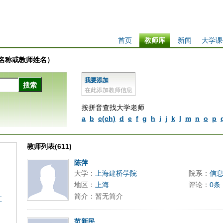
首页
教师库
新闻
大学课
学校名称或教师姓名）
我要添加
在此添加教师信息
按拼音查找大学老师
a
b
c(ch)
d
e
f
g
h
i
j
k
l
m
n
o
p
教师列表(611)
陈萍
大学：
上海建桥学院
院系：
信
地区：
上海
评论：
0条
简介：暂无简介
江
范新民