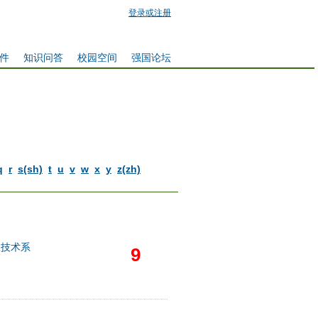
登录或注册
件
知识问答
校园空间
强国论坛
q
r
s(sh)
t
u
v
w
x
y
z(zh)
息技术系
9