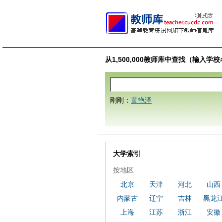
从1,500,000教师库中查找（输入
刚刚：
黄艳泽
大学索引
按地区
北京
天津
河北
山西
内蒙古
辽宁
吉林
黑龙
上海
江苏
浙江
安徽