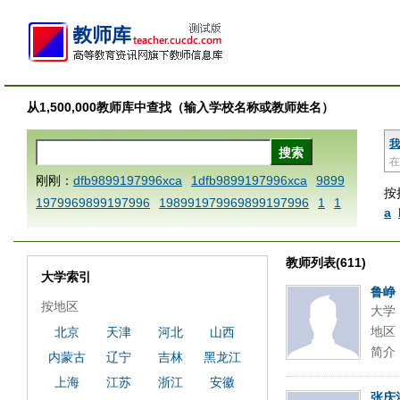
从1,500,000教师库中查找（输入学校名称或教师姓名）
我
在
刚刚：
dfb9899197996xca
1dfb9899197996xca
9899
按
1979969899197996
198991979969899197996
1
1
a
AAABBBCCCdefine blablaenddefine dfbxyzendtemplat
e dfbCCCBBBAAA
1dfb9899197996x
1dfbabctitlexc
教师列表(611)
a
1dfbmath key98991 methodmultiply operand97996x
大学索引
ca
1dfbsetx9899197996xxca
1dfbthisxca
1dfbxca12
鲁峥
按地区
大学
3
1dfbzzzzzzzzbbbccccdddeeexcareplacezo
1printdf
地区
北京
天津
河北
山西
b 9899197996 xca
AAABBBCCCdefine blablaenddefin
简介
内蒙古
辽宁
吉林
黑龙江
e dfbxyzendtemplate dfbCCCBBBAAA
dfb
dfb989919
7996x
dfbabctitlexca
dfbmath key98991 methodmulti
上海
江苏
浙江
安徽
张庆