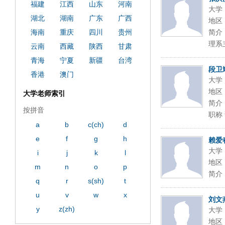
ply operand97996xca
dfbsetx9899197996xxca
福建
江西
山东
河南
大学
湖北
湖南
广东
广西
地区
海南
重庆
四川
贵州
简介
理系
云南
西藏
陕西
甘肃
青海
宁夏
新疆
台湾
段卫
香港
澳门
大学
地区
大学老师索引
简介
按拼音
职称 
a
b
c(ch)
d
e
f
g
h
赖爱
大学
i
j
k
l
地区
m
n
o
p
简介
q
r
s(sh)
t
u
v
w
x
刘文
y
z(zh)
大学
地区