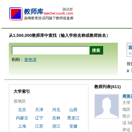
从1,500,000教师库中查找（输入学校名称或教师姓名）
我
在
刚刚：
黄艳泽
按
a
教师列表(611)
大学索引
周英
按地区
大学
地区
北京
天津
河北
山西
简介
内蒙古
辽宁
吉林
黑龙江
话 5
上海
江苏
浙江
安徽
评论