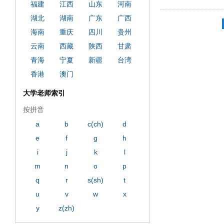
福建
江西
山东
河南
湖北
湖南
广东
广西
海南
重庆
四川
贵州
云南
西藏
陕西
甘肃
青海
宁夏
新疆
台湾
香港
澳门
大学老师索引
按拼音
a
b
c(ch)
d
e
f
g
h
i
j
k
l
m
n
o
p
q
r
s(sh)
t
u
v
w
x
y
z(zh)