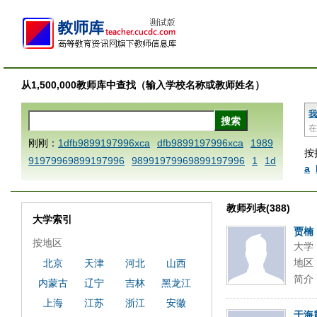
从1,500,000教师库中查找（输入学校名称或教师姓名）
我
在
刚刚：
1dfb9899197996xca
dfb9899197996xca
1989
按
91979969899197996
98991979969899197996
1
1d
a
fbsetx9899197996xxca
1dfbmath key98991 methodm
ultiply operand97996xca
1dfbabctitlexca
1dfb989919
教师列表(388)
7996x
1AAABBBCCCdefine blablaenddefine dfbxyzen
大学索引
dtemplate dfbCCCBBBAAA
1dfbthisxca
1dfbxca123
贾楠
按地区
大学
1dfbzzzzzzzzbbbccccdddeeexcareplacezo
1printdfb 9
地区
北京
天津
河北
山西
899197996 xca
AAABBBCCCdefine blablaenddefine d
简介
内蒙古
辽宁
吉林
黑龙江
fbxyzendtemplate dfbCCCBBBAAA
dfb9899197996x
dfbxca123
dfbzzzzzzzzbbbccccdddeeexcareplacezo
上海
江苏
浙江
安徽
于海