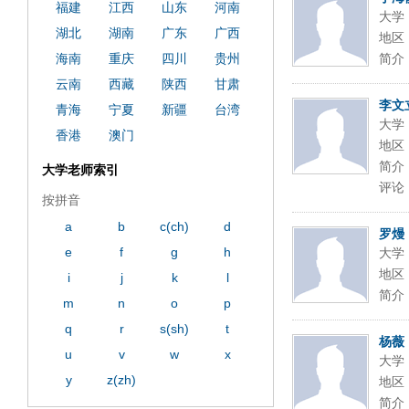
dfbabctitlexca
dfbmath key98991 methodmultiply oper
福建
江西
山东
河南
大学
and97996xca
湖北
湖南
广东
广西
地区
海南
重庆
四川
贵州
简介
云南
西藏
陕西
甘肃
李文
青海
宁夏
新疆
台湾
大学
香港
澳门
地区
简介
大学老师索引
评论
按拼音
a
b
c(ch)
d
罗熳
e
f
g
h
大学
地区
i
j
k
l
简介
m
n
o
p
q
r
s(sh)
t
杨薇
u
v
w
x
大学
y
z(zh)
地区
简介