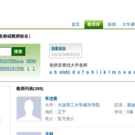
首页
教师库
新闻
大学课
学校名称或教师姓名）
我要添加
在此添加教师信息
99197996xca
9899
按拼音查找大学老师
9899197996
1
1
a
b
c(ch)
d
e
f
g
h
i
j
k
l
m
n
o
p
 dfbxyzendtemplat
6x
1dfbabctitlexc
教师列表(388)
iply operand97996x
thisxca
1dfbxca12
李连富
大学：
大连理工大学城市学院
院系：
基
replacezo
1printdf
地区：
辽宁
评论：
0条
ne blablaenddefin
简介：暂无简介
江
AA
dfb
dfb989919
98991 methodmulti
关丽