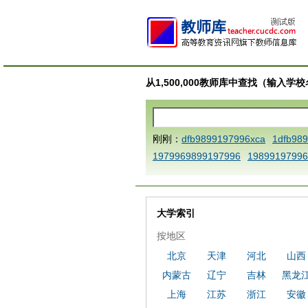
从1,500,000教师库中查找（输入
刚刚：
dfb9899197996xca
1dfb98
1979969899197996
19899197996
AAABBBCCCdefine blablaenddefine
e dfbCCCBBBAAA
1dfb989919799
a
1dfbmath key98991 methodmult
大学索引
ca
1dfbsetx9899197996xxca
1dfb
按地区
3
1dfbzzzzzzzzbbbccccdddeeexca
北京
天津
河北
山西
b 9899197996 xca
AAABBBCCCdefi
内蒙古
辽宁
吉林
黑龙
e dfbxyzendtemplate dfbCCCBBBA
7996x
dfbabctitlexca
dfbmath key
上海
江苏
浙江
安徽