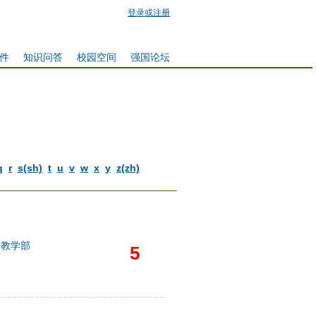
登录或注册
件
知识问答
校园空间
强国论坛
q
r
s(sh)
t
u
v
w
x
y
z(zh)
础教学部
5