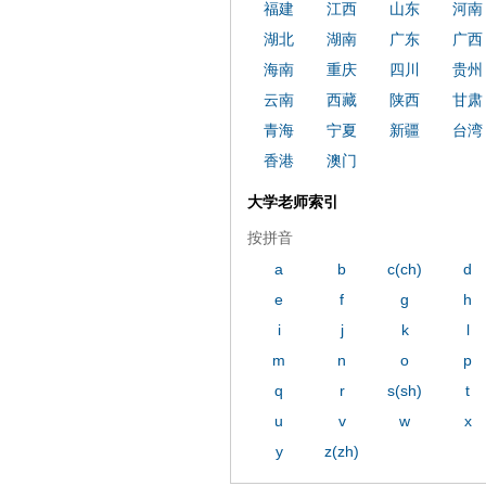
ply operand97996xca
dfbsetx989
福建
江西
山东
河南
湖北
湖南
广东
广西
海南
重庆
四川
贵州
云南
西藏
陕西
甘肃
青海
宁夏
新疆
台湾
香港
澳门
大学老师索引
按拼音
a
b
c(ch)
d
e
f
g
h
i
j
k
l
m
n
o
p
q
r
s(sh)
t
u
v
w
x
y
z(zh)