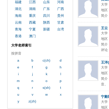
福建
江西
山东
河南
大学
湖北
湖南
广东
广西
地区
海南
重庆
四川
贵州
简介
云南
西藏
陕西
甘肃
王云
青海
宁夏
新疆
台湾
大学
香港
澳门
地区
简介
大学老师索引
评论
按拼音
a
b
c(ch)
d
王洋(
e
f
g
h
大学
地区
i
j
k
l
简介
m
n
o
p
音。
q
r
s(sh)
t
u
v
w
x
宁殿
y
z(zh)
大学
地区