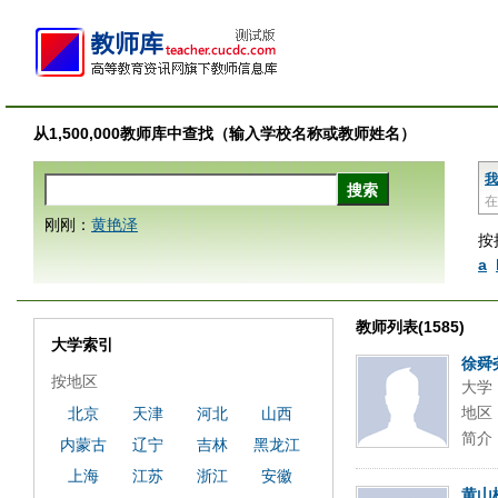
从1,500,000教师库中查找（输入学校名称或教师姓名）
我
在
刚刚：
黄艳泽
按
a
教师列表(1585)
大学索引
徐舜
按地区
大学
地区
北京
天津
河北
山西
简介
内蒙古
辽宁
吉林
黑龙江
上海
江苏
浙江
安徽
黄山