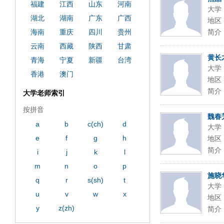
福建
江西
山东
河南
大学
湖北
湖南
广东
广西
地区
海南
重庆
四川
贵州
简介
云南
西藏
陕西
甘肃
黄长
青海
宁夏
新疆
台湾
大学
香港
澳门
地区
简介
大学老师索引
按拼音
魏春
a
b
c(ch)
d
大学
e
f
g
h
地区
简介
i
j
k
l
m
n
o
p
施晓
q
r
s(sh)
t
大学
u
v
w
x
地区
y
z(zh)
简介