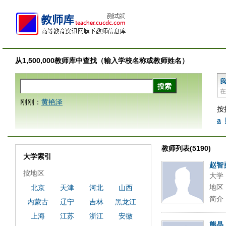
从1,500,000教师库中查找（输入学校名称或教师姓名）
我
在
刚刚：
黄艳泽
按
a
教师列表(5190)
大学索引
赵智
按地区
大学
地区
北京
天津
河北
山西
简介
内蒙古
辽宁
吉林
黑龙江
上海
江苏
浙江
安徽
熊晶