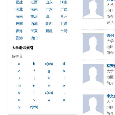
福建
江西
山东
河南
大学
湖北
湖南
广东
广西
地区
海南
重庆
四川
贵州
简介
评论
云南
西藏
陕西
甘肃
青海
宁夏
新疆
台湾
徐俐
香港
澳门
大学
地区
大学老师索引
简介
按拼音
a
b
c(ch)
d
蔡安
e
f
g
h
大学
地区
i
j
k
l
简介
m
n
o
p
q
r
s(sh)
t
李文
u
v
w
x
大学
y
z(zh)
地区
简介