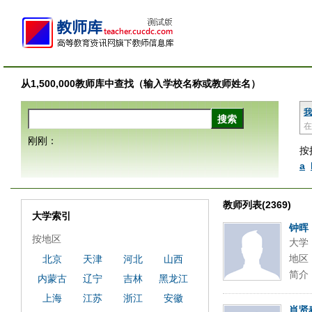
从1,500,000教师库中查找（输入学校名称或教师姓名）
我
在
刚刚：
按
a
教师列表(2369)
大学索引
钟晖
按地区
大学
地区
北京
天津
河北
山西
简介
内蒙古
辽宁
吉林
黑龙江
上海
江苏
浙江
安徽
肖贤