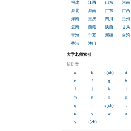
福建
江西
山东
河南
湖北
湖南
广东
广西
海南
重庆
四川
贵州
云南
西藏
陕西
甘肃
青海
宁夏
新疆
台湾
香港
澳门
大学老师索引
按拼音
a
b
c(ch)
d
e
f
g
h
i
j
k
l
m
n
o
p
q
r
s(sh)
t
u
v
w
x
y
z(zh)