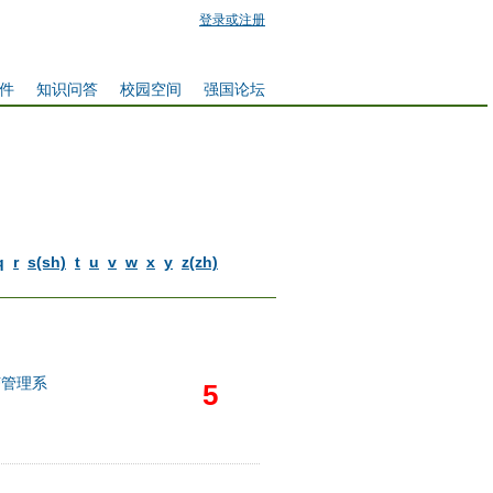
登录或注册
件
知识问答
校园空间
强国论坛
q
r
s(sh)
t
u
v
w
x
y
z(zh)
济管理系
5