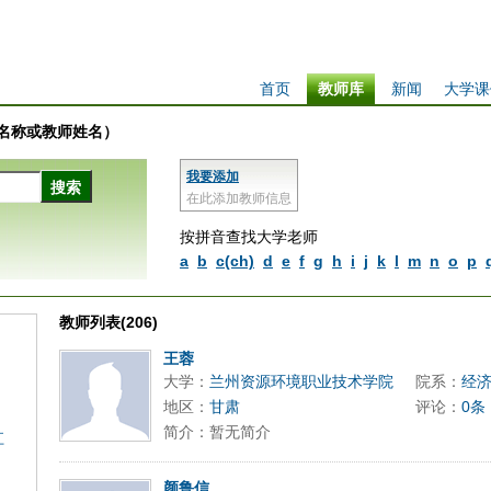
首页
教师库
新闻
大学课
学校名称或教师姓名）
我要添加
在此添加教师信息
按拼音查找大学老师
a
b
c(ch)
d
e
f
g
h
i
j
k
l
m
n
o
p
教师列表(206)
王蓉
大学：
兰州资源环境职业技术学院
院系：
经
地区：
甘肃
评论：
0条
简介：暂无简介
江
颜鲁信