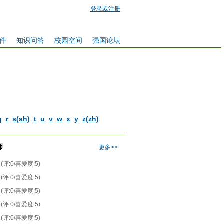
登录或注册
件
知识问答
校园空间
强国论坛
q
r
s(sh)
t
u
v
w
x
y
z(zh)
师
更多>>
(评:0/喜爱度:5)
(评:0/喜爱度:5)
(评:0/喜爱度:5)
(评:0/喜爱度:5)
(评:0/喜爱度:5)