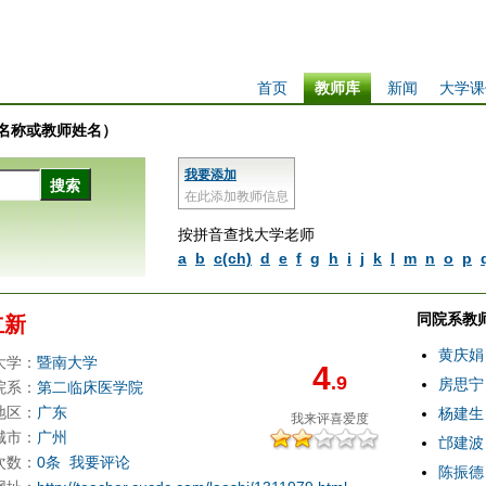
首页
教师库
新闻
大学课
学校名称或教师姓名）
我要添加
在此添加教师信息
按拼音查找大学老师
a
b
c(ch)
d
e
f
g
h
i
j
k
l
m
n
o
p
同院系教
立新
黄庆娟
大学：
暨南大学
4
.9
房思宁
院系：
第二临床医学院
地区：
广东
杨建生
我来评
喜爱度
城市：
广州
邙建波
次数：
0条
我要评论
陈振德