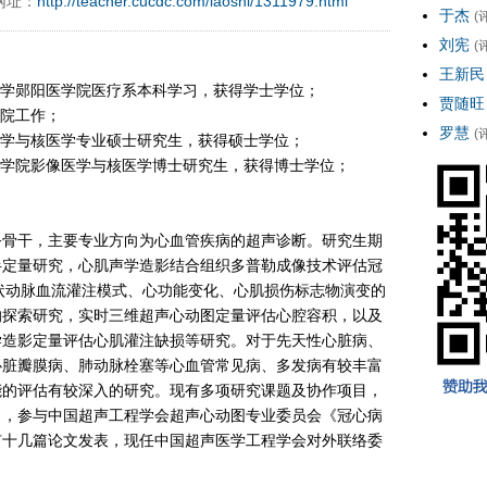
网址：
http://teacher.cucdc.com/laoshi/1311979.html
于杰
(
刘宪
(
王新民
医科大学郧阳医学院医疗系本科学习，获得学士学位；
贾随旺
医院工作；
罗慧
(
影像医学与核医学专业硕士研究生，获得硕士学位；
同济医学院影像医学与核医学博士研究生，获得博士学位；
务骨干，主要专业方向为心血管疾病的超声诊断。研究生期
半定量研究，心肌声学造影结合组织多普勒成像技术评估冠
态下冠状动脉血流灌注模式、心功能变化、心肌损伤标志物演变的
的探索研究，实时三维超声心动图定量评估心腔容积，以及
学造影定量评估心肌灌注缺损等研究。对于先天性心脏病、
心脏瓣膜病、肺动脉栓塞等心血管常见病、多发病有较丰富
能的评估有较深入的研究。现有多项研究课题及协作项目，
），参与中国超声工程学会超声心动图专业委员会《冠心病
有十几篇论文发表，现任中国超声医学工程学会对外联络委