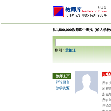
从1,500,000教师库中查找（输入
刚刚：
黄艳泽
陈
教师主页
评论留言
所在
教学资源
所在
所在
所在
评论