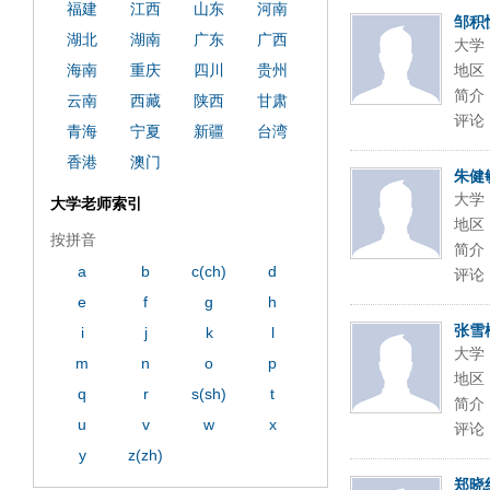
福建
江西
山东
河南
邹积
湖北
湖南
广东
广西
大学
海南
重庆
四川
贵州
地区
简介
云南
西藏
陕西
甘肃
评论
青海
宁夏
新疆
台湾
香港
澳门
朱健
大学
大学老师索引
地区
按拼音
简介
a
b
c(ch)
d
评论
e
f
g
h
张雪
i
j
k
l
大学
m
n
o
p
地区
q
r
s(sh)
t
简介
u
v
w
x
评论
y
z(zh)
郑晓