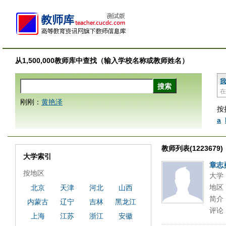
从1,500,000教师库中查找（输入学校名称或教师姓名）
我
在
刚刚：
黄艳泽
按
a
教师列表(1223679)
大学索引
章志
按地区
大学
地区
北京
天津
河北
山西
简介
内蒙古
辽宁
吉林
黑龙江
评论
上海
江苏
浙江
安徽