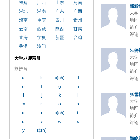
福建
江西
山东
河南
邹积
湖北
湖南
广东
广西
大学
海南
重庆
四川
贵州
地区
简介
云南
西藏
陕西
甘肃
评论
青海
宁夏
新疆
台湾
香港
澳门
朱健
大学
大学老师索引
地区
按拼音
简介
a
b
c(ch)
d
评论
e
f
g
h
张雪
i
j
k
l
大学
m
n
o
p
地区
q
r
s(sh)
t
简介
u
v
w
x
评论
y
z(zh)
郑晓