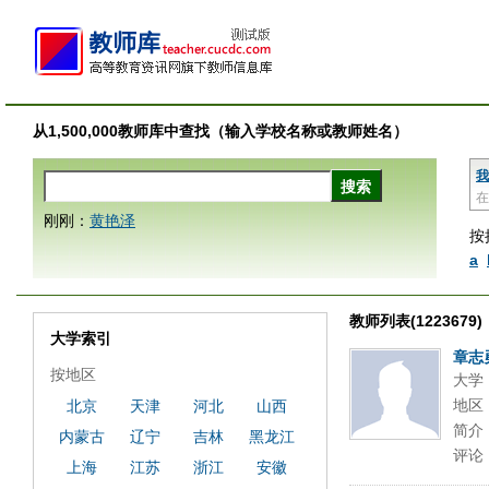
从1,500,000教师库中查找（输入学校名称或教师姓名）
我
在
刚刚：
黄艳泽
按
a
教师列表(1223679)
大学索引
章志
按地区
大学
地区
北京
天津
河北
山西
简介
内蒙古
辽宁
吉林
黑龙江
评论
上海
江苏
浙江
安徽