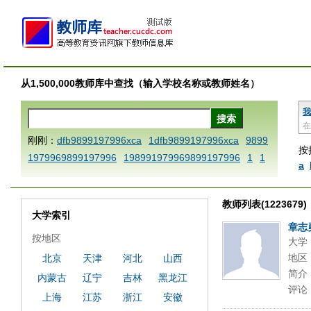
从1,500,000教师库中查找（输入学校名称或教师姓名）
我
在
刚刚：
dfb9899197996xca
1dfb9899197996xca
9899
按
1979969899197996
198991979969899197996
1
1
a
AAABBBCCCdefine blablaenddefine dfbxyzendtemplat
e dfbCCCBBBAAA
1dfb9899197996x
1dfbabctitlexc
教师列表(1223679)
a
1dfbmath key98991 methodmultiply operand97996x
大学索引
ca
1dfbsetx9899197996xxca
1dfbthisxca
1dfbxca12
章志
按地区
大学
3
1dfbzzzzzzzzbbbccccdddeeexcareplacezo
1printdf
地区
北京
天津
河北
山西
b 9899197996 xca
AAABBBCCCdefine blablaenddefin
简介
内蒙古
辽宁
吉林
黑龙江
e dfbxyzendtemplate dfbCCCBBBAAA
dfb
dfb989919
评论
7996x
dfbabctitlexca
dfbmath key98991 methodmulti
上海
江苏
浙江
安徽