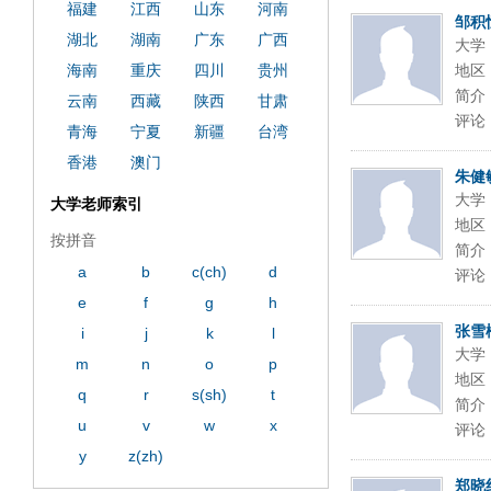
ply operand97996xca
dfbsetx9899197996xxca
福建
江西
山东
河南
邹积
湖北
湖南
广东
广西
大学
海南
重庆
四川
贵州
地区
简介
云南
西藏
陕西
甘肃
评论
青海
宁夏
新疆
台湾
香港
澳门
朱健
大学
大学老师索引
地区
按拼音
简介
a
b
c(ch)
d
评论
e
f
g
h
张雪
i
j
k
l
大学
m
n
o
p
地区
q
r
s(sh)
t
简介
u
v
w
x
评论
y
z(zh)
郑晓