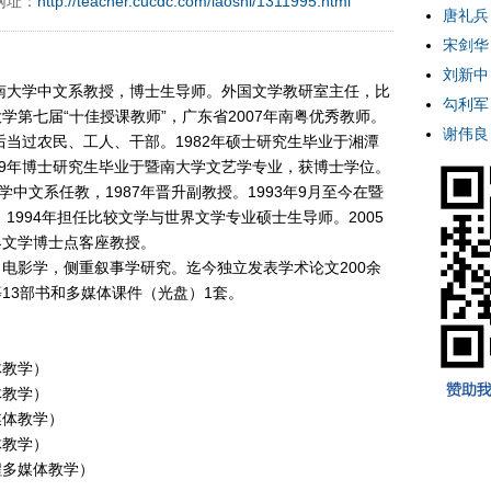
网址：
http://teacher.cucdc.com/laoshi/1311995.html
唐礼兵
宋剑华
刘新中
南大学中文系教授，博士生导师。外国文学教研室主任，比
勾利军
第七届“十佳授课教师”，广东省2007年南粤优秀教师。
谢伟良
后当过农民、工人、干部。1982年硕士研究生毕业于湘潭
99年博士研究生毕业于暨南大学文艺学专业，获博士学位。
大学中文系任教，1987年晋升副教授。1993年9月至今在暨
。1994年担任比较文学与世界文学专业硕士生导师。2005
界文学博士点客座教授。
电影学，侧重叙事学研究。迄今独立发表学术论文200余
13部书和多媒体课件（光盘）1套。
体教学）
体教学）
媒体教学）
体教学）
程多媒体教学）