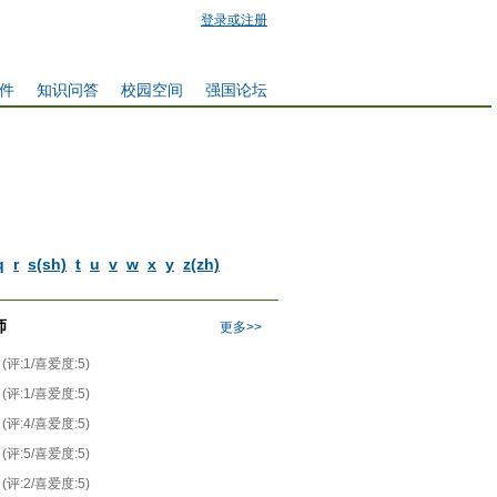
登录或注册
件
知识问答
校园空间
强国论坛
q
r
s(sh)
t
u
v
w
x
y
z(zh)
师
更多>>
(评:1/喜爱度:5)
(评:1/喜爱度:5)
(评:4/喜爱度:5)
(评:5/喜爱度:5)
(评:2/喜爱度:5)