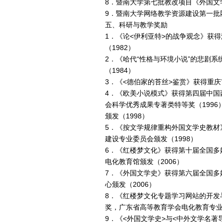
8．暨南大学第七批教改项目《外国文
9．暨南大学网络教学资源建设第一批
五、科研与教学奖励
1．《论<伊利亚特>的战争观念》获
（1982）
2．《哈代“性格与环境小说”的悲剧
（1984）
3．《<德伯家的苔丝>鉴赏》获得重庆
4．《欧美小说模式》获得第四届中国
会科学优秀成果专著类特等奖（199
颁发（1998）
5．《按文学规律重构外国文学史教材
建设专业委员会颁发（1998）
6．《红楼梦文化》获得第十届全国多
电化教育馆颁发（2006）
7．《外国文学史》获得第六届全国多
心颁发（2006）
8．《红楼梦文化专题学习网站的开发
奖，广东省高等教育学会电化教育专业
9．《<外国文学史>与<中外文学名