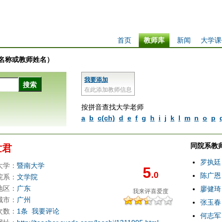
首页
教师库
新闻
大学课
学校名称或教师姓名）
我要添加
在此添加教师信息
按拼音查找大学老师
a
b
c(ch)
d
e
f
g
h
i
j
k
l
m
n
o
p
同院系教
世君
罗执廷
大学：
暨南大学
5
.0
陈广恩
院系：
文学院
地区：
广东
廖健琦
我来评
喜爱度
城市：
广州
张玉春
次数：
1条
我要评论
何志军