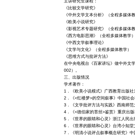
主讲研究生课程：
《比较文学研究》
《中外文学文本分析》（全程多媒体
《欧美小说研究》
《影视艺术专题研究》（全程多媒体
《西方电影思潮》（全程多媒体教学
《中西文学叙事理论》
《文学与文化》（全程多媒体教学）
《思维方式与批评方法》
在中央电视台《百家讲坛》做中外文学
002）。
三、出版情况
学术著作：
1．《欧美小说模式》广西教育出版社1
2．《<红楼梦>的空间叙事》中国社会
3．《文学批评方法与实践》西南师范大
4．《<德伯家的苔丝>鉴赏》重庆出版社
5．《世界的眼睛和心灵》浙江人民出版
6．《世界的眼睛和心灵》台湾小知堂文
7．《明清小说评点叙事概念研究》中国