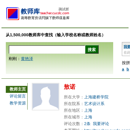
从1,500,000教师库中查找（输入学校名称或教师姓名）
我
在
刚刚：
黄艳泽
按拼
a
b
敖诺
教师主页
评论留言
所在大学：
上海建桥学院
教学资源
所在院系：
艺术设计系
所在地区：
上海
所在城市：
上海
评论次数：
2条
我要评论