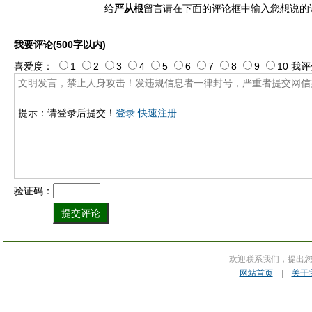
给
严从根
留言请在下面的评论框中输入您想说的
我要评论(500字以内)
喜爱度：
1
2
3
4
5
6
7
8
9
10
我评
提示：请登录后提交！
登录
快速注册
验证码：
欢迎联系我们，提出
网站首页
|
关于