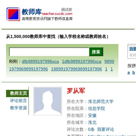
从1,500,000教师库中查找（输入学校名称或教师姓名）
我
在
刚刚：
dfb9899197996xca
1dfb9899197996xca
9899
按拼
1979969899197996
198991979969899197996
1
1
a
b
AAABBBCCCdefine blablaenddefine dfbxyzendtemplat
e dfbCCCBBBAAA
1dfb9899197996x
1dfbabctitlexc
罗从军
a
1dfbmath key98991 methodmultiply operand97996x
教师主页
ca
1dfbsetx9899197996xxca
1dfbthisxca
1dfbxca12
评论留言
所在大学：
淮北师范大学
3
1dfbzzzzzzzzbbbccccdddeeexcareplacezo
1printdf
教学资源
所在院系：
信息学院
b 9899197996 xca
AAABBBCCCdefine blablaenddefin
所在地区：
安徽
e dfbxyzendtemplate dfbCCCBBBAAA
dfb
dfb989919
所在城市：
淮北
评论次数：
0条
我要评论
7996x
dfbabctitlexca
dfbmath key98991 methodmulti