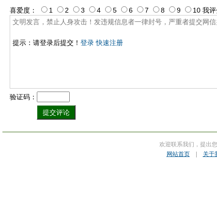
喜爱度：
1
2
3
4
5
6
7
8
9
10
我评
提示：请登录后提交！
登录
快速注册
验证码：
欢迎联系我们，提出
网站首页
|
关于