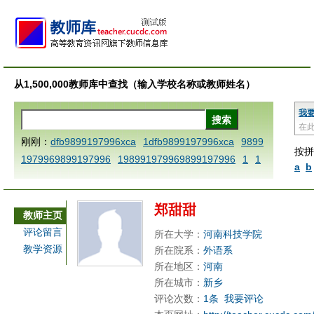
从1,500,000教师库中查找（输入学校名称或教师姓名）
我
在
刚刚：
dfb9899197996xca
1dfb9899197996xca
9899
按拼
1979969899197996
198991979969899197996
1
1
a
b
AAABBBCCCdefine blablaenddefine dfbxyzendtemplat
e dfbCCCBBBAAA
1dfb9899197996x
1dfbabctitlexc
郑甜甜
a
1dfbmath key98991 methodmultiply operand97996x
教师主页
ca
1dfbsetx9899197996xxca
1dfbthisxca
1dfbxca12
评论留言
所在大学：
河南科技学院
3
1dfbzzzzzzzzbbbccccdddeeexcareplacezo
1printdf
教学资源
所在院系：
外语系
b 9899197996 xca
AAABBBCCCdefine blablaenddefin
所在地区：
河南
e dfbxyzendtemplate dfbCCCBBBAAA
dfb
dfb989919
所在城市：
新乡
评论次数：
1条
我要评论
7996x
dfbabctitlexca
dfbmath key98991 methodmulti