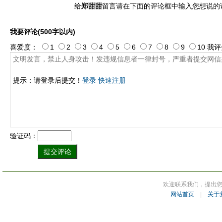
给
郑甜甜
留言请在下面的评论框中输入您想说的
我要评论(500字以内)
喜爱度：
1
2
3
4
5
6
7
8
9
10
我评
提示：请登录后提交！
登录
快速注册
验证码：
欢迎联系我们，提出
网站首页
|
关于