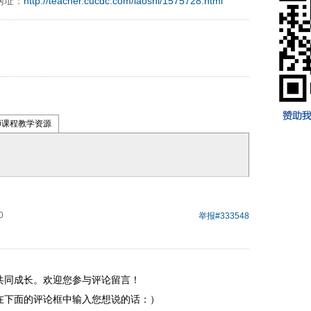
网址：
http://teacher.cucdc.com/laoshi/1575728.html
97996xxca
师课程教学资源
0
举报
#333548
共同成长。欢迎您参与评论留言！
在下面的评论框中输入您想说的话：）