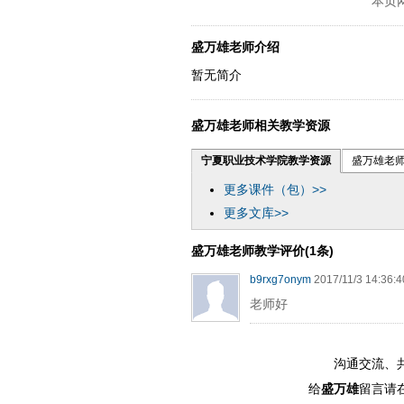
本页
y operand97996xca
dfbsetx98991
盛万雄老师介绍
暂无简介
盛万雄老师相关教学资源
宁夏职业技术学院教学资源
盛万雄老
更多课件（包）>>
更多文库>>
盛万雄老师教学评价(1条)
b9rxg7onym
2017/11/3 14:36:4
老师好
沟通交流、
给
盛万雄
留言请