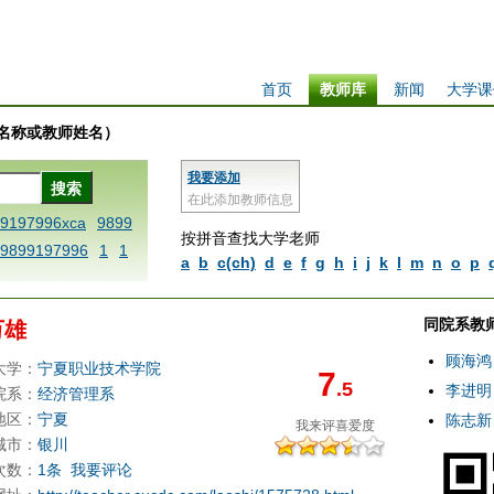
首页
教师库
新闻
大学课
学校名称或教师姓名）
我要添加
在此添加教师信息
99197996xca
9899
按拼音查找大学老师
9899197996
1
1
a
b
c(ch)
d
e
f
g
h
i
j
k
l
m
n
o
p
 dfbxyzendtemplat
6x
1dfbzzzzzzzzb
同院系教
万雄
ctitlexca
1dfbmat
nd97996xca
1dfbset
顾海鸿
大学：
宁夏职业技术学院
7
.5
fbxca123
1printdfb
李进明
院系：
经济管理系
e blablaenddefine
地区：
宁夏
陈志新
我来评
喜爱度
A
dfb
dfb9899197
城市：
银川
次数：
1条
我要评论
8991 methodmultipl