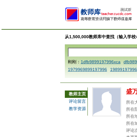
从1,500,000教师库中查找（输入
刚刚：
1dfb9899197996xca
dfb98
1979969899197996
19899197996
AAABBBCCCdefine blablaenddefine
e dfbCCCBBBAAA
1dfb989919799
盛
bbccccdddeeexcareplacezo
1dfbab
教师主页
h key98991 methodmultiply opera
评论留言
所在
x9899197996xxca
1dfbthisxca
1d
教学资源
所在
9899197996 xca
AAABBBCCCdefin
所在
dfbxyzendtemplate dfbCCCBBBAA
所在
评论
996x
dfbabctitlexca
dfbmath key9