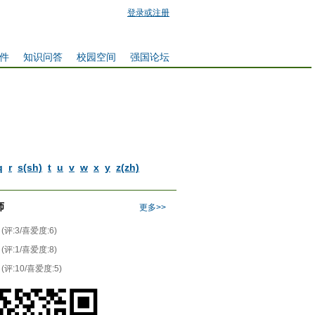
登录或注册
件
知识问答
校园空间
强国论坛
q
r
s(sh)
t
u
v
w
x
y
z(zh)
师
更多>>
(评:3/喜爱度:6)
(评:1/喜爱度:8)
(评:10/喜爱度:5)