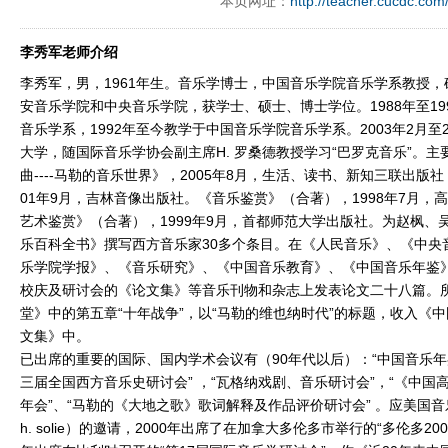
本页网址：
http://teacher.cucdc.com
李秀军老师介绍
李秀军，男，1961年生。音乐学博士，中国音乐学院音乐学系教授
安音乐学院和中央音乐学院，获学士、硕士、博士学位。1988年至19
音乐学系，1992年至今教学于中国音乐学院音乐学系。2003年2月至
大学，随国际音乐学协会副主席H. 罗桑德教授学习“巴罗克音乐”。
曲----马勒的音乐世界》，2005年8月，生活、读书、新知三联出版
01年9月，吉林音像出版社。《音乐鉴赏》（合著），1998年7月，
艺术鉴赏》（合著），1999年9月，首都师范大学出版社。为赵枫、
乐百科全书》撰写西方音乐家30多个条目。在《人民音乐》、《中央
乐学院学报》、《音乐研究》、《中国音乐教育》、《中国音乐年鉴
校庆及研讨会的《论文集》等音乐刊物和杂志上发表论文二十八篇。
堂》中的第五章“十年战争”，以“马勒的维也纳时代”的标题，收入《
文集》中。
已出席的重要的国际、国内学术会议有（90年代以后）：“中国音乐年鉴
三届全国西方音乐史研讨会” ，“瓦格纳戏剧、音乐研讨会”，“《中
年会”、“马勒的《大地之歌》歌词解释及作品评价研讨会” 。应美国音乐
h. solie）的邀请，2000年出席了在加拿大多伦多市举行的“多伦多20