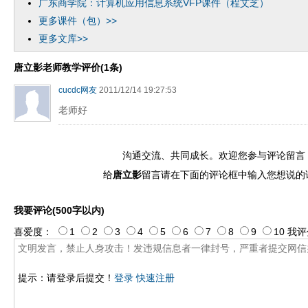
广东商学院：计算机应用信息系统VFP课件（程艾芝）
更多课件（包）>>
更多文库>>
唐立影老师教学评价(1条)
cucdc网友
2011/12/14 19:27:53
老师好
沟通交流、共同成长。欢迎您参与评论留言
给
唐立影
留言请在下面的评论框中输入您想说的
我要评论(500字以内)
喜爱度：
1
2
3
4
5
6
7
8
9
10
我评
提示：请登录后提交！
登录
快速注册