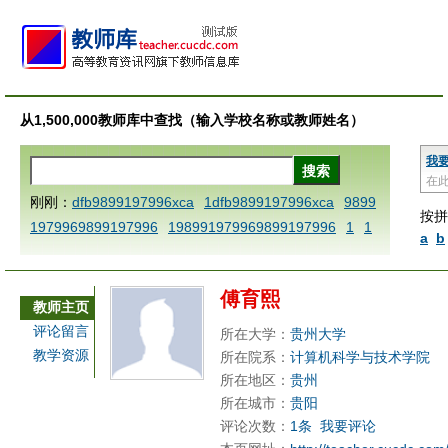
从1,500,000教师库中查找（输入学校名称或教师姓名）
我
在
刚刚：
dfb9899197996xca
1dfb9899197996xca
9899
按拼
1979969899197996
198991979969899197996
1
1
a
b
AAABBBCCCdefine blablaenddefine dfbxyzendtemplat
e dfbCCCBBBAAA
1dfb9899197996x
1dfbabctitlexc
傅育熙
a
1dfbmath key98991 methodmultiply operand97996x
教师主页
ca
1dfbsetx9899197996xxca
1dfbthisxca
1dfbxca12
评论留言
所在大学：
贵州大学
3
1dfbzzzzzzzzbbbccccdddeeexcareplacezo
1printdf
教学资源
所在院系：
计算机科学与技术学院
b 9899197996 xca
AAABBBCCCdefine blablaenddefin
所在地区：
贵州
e dfbxyzendtemplate dfbCCCBBBAAA
dfb
dfb989919
所在城市：
贵阳
评论次数：
1条
我要评论
7996x
dfbabctitlexca
dfbmath key98991 methodmulti