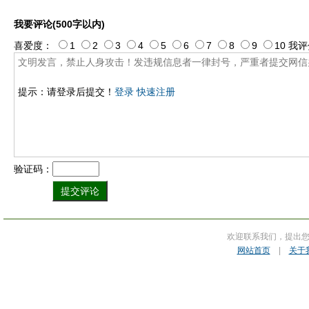
我要评论(500字以内)
喜爱度：
1
2
3
4
5
6
7
8
9
10
我评
提示：请登录后提交！
登录
快速注册
验证码：
欢迎联系我们，提出
网站首页
|
关于