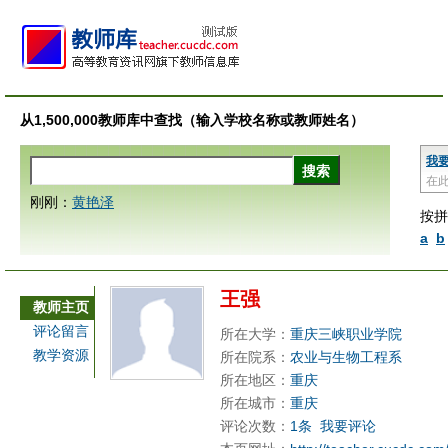
从1,500,000教师库中查找（输入学校名称或教师姓名）
我
在
刚刚：
黄艳泽
按拼
a
b
王强
教师主页
评论留言
所在大学：
重庆三峡职业学院
教学资源
所在院系：
农业与生物工程系
所在地区：
重庆
所在城市：
重庆
评论次数：
1条
我要评论