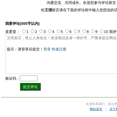
沟通交流、共同成长。欢迎您参与评论留言
给
王强
留言请在下面的评论框中输入您想说的
我要评论(500字以内)
喜爱度：
1
2
3
4
5
6
7
8
9
10
我评
提示：请登录后提交！
登录
快速注册
验证码：
欢迎联系我们，提出
网站首页
|
关于