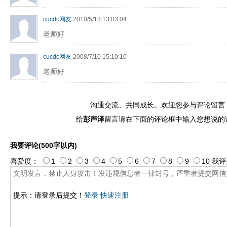
cucdc网友
2010/5/13 13:03:04
老师好
cucdc网友
2008/7/10 15:10:10
老师好
沟通交流、共同成长。欢迎您参与评论留言
给
彭声泽
留言请在下面的评论框中输入您想说的
我要评论(500字以内)
喜爱度：
1
2
3
4
5
6
7
8
9
10
我评
提示：请登录后提交！
登录
快速注册