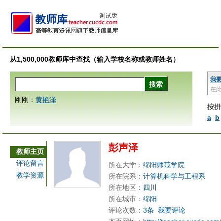
从1,500,000教师库中查找（输入学校名称或教师姓名）
我
在
刚刚：
黄艳泽
按拼
a
b
彭声泽
教师主页
评论留言
所在大学：
绵阳师范学院
教学资源
所在院系：
计算机科学与工程系
所在地区：
四川
所在城市：
绵阳
评论次数：
3条
我要评论