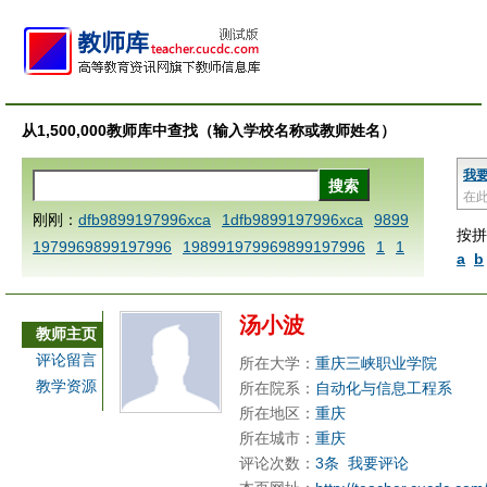
从1,500,000教师库中查找（输入学校名称或教师姓名）
我
在
刚刚：
dfb9899197996xca
1dfb9899197996xca
9899
按拼
1979969899197996
198991979969899197996
1
1
a
b
AAABBBCCCdefine blablaenddefine dfbxyzendtemplat
e dfbCCCBBBAAA
1dfb9899197996x
1dfbabctitlexc
汤小波
a
1dfbmath key98991 methodmultiply operand97996x
教师主页
ca
1dfbsetx9899197996xxca
1dfbthisxca
1dfbxca12
评论留言
所在大学：
重庆三峡职业学院
3
1dfbzzzzzzzzbbbccccdddeeexcareplacezo
1printdf
教学资源
所在院系：
自动化与信息工程系
b 9899197996 xca
AAABBBCCCdefine blablaenddefin
所在地区：
重庆
e dfbxyzendtemplate dfbCCCBBBAAA
dfb
dfb989919
所在城市：
重庆
评论次数：
3条
我要评论
7996x
dfbabctitlexca
dfbmath key98991 methodmulti