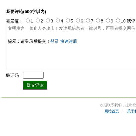
我要评论(500字以内)
喜爱度：
1
2
3
4
5
6
7
8
9
10
我评
提示：请登录后提交！
登录
快速注册
验证码：
欢迎联系我们，提出
网站首页
|
关于