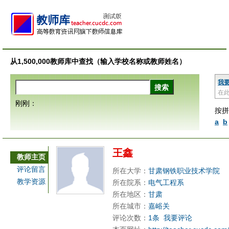
从1,500,000教师库中查找（输入学校名称或教师姓名）
我
在
刚刚：
按拼
a
b
王鑫
教师主页
评论留言
所在大学：
甘肃钢铁职业技术学院
教学资源
所在院系：
电气工程系
所在地区：
甘肃
所在城市：
嘉峪关
评论次数：
1条
我要评论