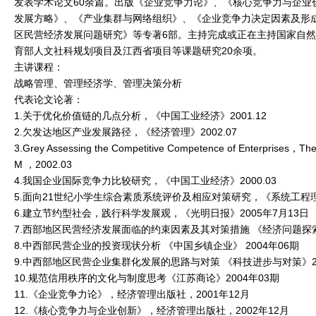
发表学术论文60余篇。出版《企业竞争力论》、《核心竞争力与企业
发展方略》、《产业集群与网络组织》、《企业竞争力决定因素及形
区民营经济发展问题研究》等专著6部。主持完成或正在主持国家自
育部人文社科规划项目及江西省项目等课题研究20余项。
主讲课程：
战略管理、管理经济学、管理决策分析
代表论文论著：
1.关于优化价值链的几点分析，《中国工业经济》2001.12
2.欠发达地区产业发展路径，《经济管理》2002.07
3.Grey Assessing the Competitive Competence of Enterprises，Th
M ，2002.03
4.我国企业国际竞争力比较研究，《中国工业经济》2000.03
5.面向21世纪小学生综合素质系统评价及相应对策研究，《系统工程理论
6.建立节约型社会，践行科学发展观，《光明日报》2005年7月13日
7.西部地区民营经济发展面临的约束因素及其对策措施 《经济问题探索》
8.中西部民营企业的投资现状分析 《中国乡镇企业》 2004年06期
9.中西部地区民营企业集群化发展的思路与对策 《科技进步与对策》20
10.规范信用秩序的文化与制度思考《江苏商论》2004年03期
11.《企业竞争力论》，经济管理出版社，2001年12月
12.《核心竞争力与企业创新》，经济管理出版社，2002年12月