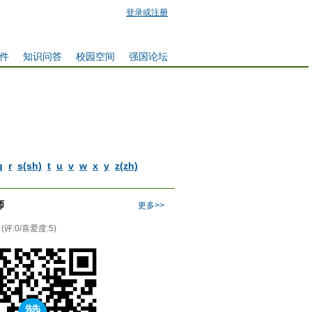
登录或注册
件
知识问答
校园空间
强国论坛
q
r
s(sh)
t
u
v
w
x
y
z(zh)
师
更多>>
(评:0/喜爱度:5)