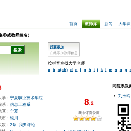
首页
教师库
新闻
大学课
学校名称或教师姓名）
我要添加
在此添加教师信息
按拼音查找大学老师
a
b
c(ch)
d
e
f
g
h
i
j
k
l
m
n
o
p
同院系教
艳
刘玉玲
大学：
宁夏职业技术学院
8
.2
院系：
信息工程系
地区：
宁夏
我来评
喜爱度
城市：
银川
次数：
2条
我要评论