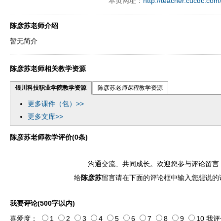
本页网址：
http://teacher.cucdc.com
陈彦苏老师介绍
暂无简介
陈彦苏老师相关教学资源
银川科技职业学院教学资源
陈彦苏老师课程教学资源
更多课件（包）>>
更多文库>>
陈彦苏老师教学评价(0条)
沟通交流、共同成长。欢迎您参与评论留言
给
陈彦苏
留言请在下面的评论框中输入您想说的
我要评论(500字以内)
喜爱度：
1
2
3
4
5
6
7
8
9
10
我评