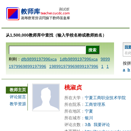
从1,500,000教师库中查找（输入学校名称或教师姓名）
我
在
刚刚：
dfb9899197996xca
1dfb9899197996xca
9899
按拼
1979969899197996
198991979969899197996
1
1
a
b
AAABBBCCCdefine blablaenddefine dfbxyzendtemplat
e dfbCCCBBBAAA
1dfb9899197996x
1dfbabctitlexc
桃淑贞
a
1dfbmath key98991 methodmultiply operand97996x
教师主页
ca
1dfbsetx9899197996xxca
1dfbthisxca
1dfbxca12
评论留言
所在大学：
宁夏工商职业技术学院
3
1dfbzzzzzzzzbbbccccdddeeexcareplacezo
1printdf
教学资源
所在院系：
工商管理系
b 9899197996 xca
AAABBBCCCdefine blablaenddefin
所在地区：
宁夏
e dfbxyzendtemplate dfbCCCBBBAAA
dfb
dfb989919
所在城市：
银川
评论次数：
3条
我要评论
7996x
dfbabctitlexca
dfbmath key98991 methodmulti