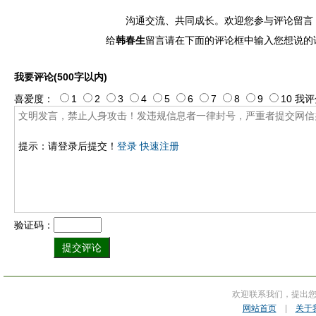
沟通交流、共同成长。欢迎您参与评论留言
给
韩春生
留言请在下面的评论框中输入您想说的
我要评论(500字以内)
喜爱度：
1
2
3
4
5
6
7
8
9
10
我评
提示：请登录后提交！
登录
快速注册
验证码：
欢迎联系我们，提出
网站首页
|
关于