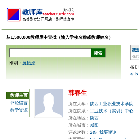
从1,500,000教师库中查找（输入学校名称或教师姓名）
我
在
刚刚：
黄艳泽
按拼
a
b
韩春生
教师主页
评论留言
所在大学：
陕西工业职业技术学院
教学资源
所在院系：
工业技术（实训）中心
所在地区：
陕西
所在城市：
咸阳
评论次数：
2条
我要评论