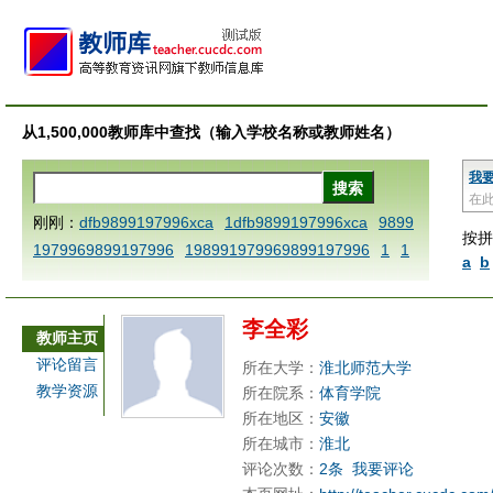
从1,500,000教师库中查找（输入学校名称或教师姓名）
我
在
刚刚：
dfb9899197996xca
1dfb9899197996xca
9899
按拼
1979969899197996
198991979969899197996
1
1
a
b
AAABBBCCCdefine blablaenddefine dfbxyzendtemplat
e dfbCCCBBBAAA
1dfb9899197996x
1dfbabctitlexc
李全彩
a
1dfbmath key98991 methodmultiply operand97996x
教师主页
ca
1dfbsetx9899197996xxca
1dfbthisxca
1dfbxca12
评论留言
所在大学：
淮北师范大学
3
1dfbzzzzzzzzbbbccccdddeeexcareplacezo
1printdf
教学资源
所在院系：
体育学院
b 9899197996 xca
AAABBBCCCdefine blablaenddefin
所在地区：
安徽
e dfbxyzendtemplate dfbCCCBBBAAA
dfb
dfb989919
所在城市：
淮北
评论次数：
2条
我要评论
7996x
dfbabctitlexca
dfbmath key98991 methodmulti