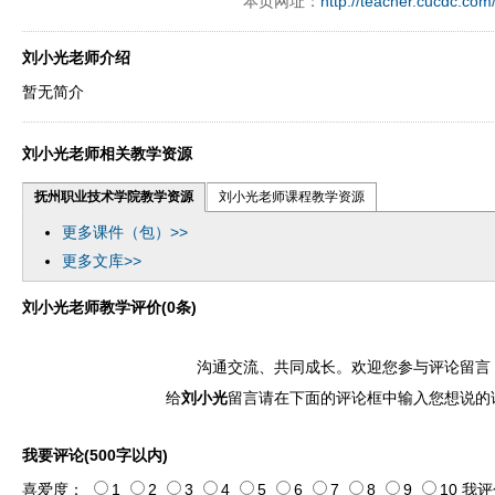
本页网址：
http://teacher.cucdc.com
ply operand97996xca
dfbsetx9899197996xxca
刘小光老师介绍
暂无简介
刘小光老师相关教学资源
抚州职业技术学院教学资源
刘小光老师课程教学资源
更多课件（包）>>
更多文库>>
刘小光老师教学评价(0条)
沟通交流、共同成长。欢迎您参与评论留言
给
刘小光
留言请在下面的评论框中输入您想说的
我要评论(500字以内)
喜爱度：
1
2
3
4
5
6
7
8
9
10
我评