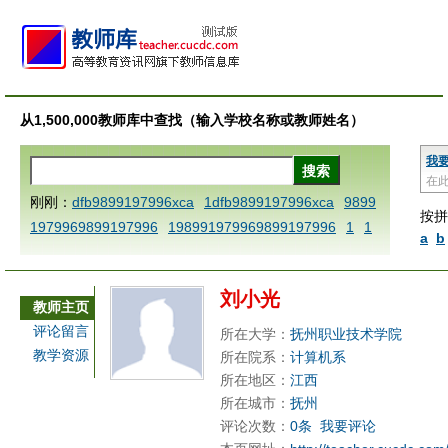
从1,500,000教师库中查找（输入学校名称或教师姓名）
我
在
刚刚：
dfb9899197996xca
1dfb9899197996xca
9899
按拼
1979969899197996
198991979969899197996
1
1
a
b
AAABBBCCCdefine blablaenddefine dfbxyzendtemplat
e dfbCCCBBBAAA
1dfb9899197996x
1dfbabctitlexc
刘小光
a
1dfbmath key98991 methodmultiply operand97996x
教师主页
ca
1dfbsetx9899197996xxca
1dfbthisxca
1dfbxca12
评论留言
所在大学：
抚州职业技术学院
3
1dfbzzzzzzzzbbbccccdddeeexcareplacezo
1printdf
教学资源
所在院系：
计算机系
b 9899197996 xca
AAABBBCCCdefine blablaenddefin
所在地区：
江西
e dfbxyzendtemplate dfbCCCBBBAAA
dfb
dfb989919
所在城市：
抚州
评论次数：
0条
我要评论
7996x
dfbabctitlexca
dfbmath key98991 methodmulti